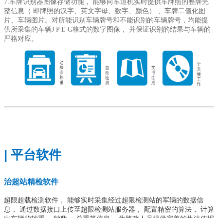
7.车牌识别器图像存储功能， 能够向车道机实时提供车牌照的整牌完
整信息（ 即牌照的汉字、英文字母、数字、颜色） 、车牌二值化图
片、车辆图片。对所能识别车辆牌号和不能识别的车辆牌号，均能提
供所采集的车辆J P E G格式的数字图像， 并保证识别的结果与车辆的
严格对应。
| 平台软件
治超站精检软件
超限超载检测软件， 能够实时采集经过超限检测站的军辆的数据信
息， 通过数据接口上传至超限检测站服务器， 配置精密的算法， 计算