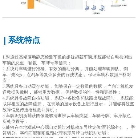
| 系统特点
1.对通过高精度动静态检测车道的嫌疑超载车辆,系统能够自动检测出
车辆的总重、轴数、车牌号等信息；
2.系统对车辆进行准确、有效的自动分离， 并能处理车辆排队、倒
车、走S形、点刹车等复杂多变的行驶状态， 保证车辆和数据严格对
应；
3.系统具备自动缓存功能， 能够保存一定数量的数据， 当向计算机发
送数据失败时， 能够重发数据， 保持数据的唯一性和完整性；
4.系统具备故障自检功能， 系统中各设备和线路出现故障时， 系统能
取得相应的故障信息， 在现场的显示设备上进行显示， 并能够将这些
故障信息传送给检测计算机；
5.车牌识别所捕获图像能够清晰辨认车辆类型、车辆号牌、车身颜色、
所处位置等；
6.能够在本地端或中心端自动通过对机动车号牌定位(两轮除外） ， 字
符切分、字符匹配和图像预处理实现号牌自动识别功能；