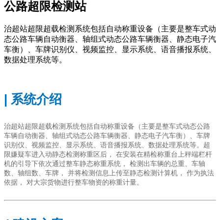
公路超限检测站
治超站超限超载检测系统包括自动称重设备（主要是整车式动
态公路车辆自动衡器、轴组式动态公路车辆衡器、静态电子汽
车衡）、车牌识别仪、视频监控、显示系统、语音播报系统、
数据处理系统等。
| 系统介绍
治超站超限超载检测系统包括自动称重设备（主要是整车式动态公路
车辆自动衡器、轴组式动态公路车辆衡器、静态电子汽车衡）、车牌
识别仪、视频监控、显示系统、语音播报系统、数据处理系统等。超
限嫌疑车进入动静态检测称重区后， 在安装在精检称重台上秤端栏杆
机的引导下依次通过整车静态称重系统， 检测出车辆的总重、车轴
数、轴组数、车牌， 并将检测信息上传至静态检测计算机， 作为执法
依据， 对大宗货物进行整车物资的称重计量。