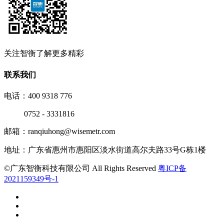
关注智衡了解更多精彩
联系我们
电话：
400 9318 776
0752 - 3331816
邮箱：
ranqiuhong@wisemetr.com
地址：
广东省惠州市惠阳区淡水街道高尔夫路33号G栋1楼
©广东智衡科技有限公司 All Rights Reserved
粤ICP备
2021159349号-1