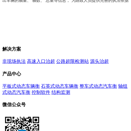
出车辆的轴重、 轴数、 总重等信息， 为路政人员提供完善的执法依据
解决方案
非现场执法
高速入口治超
公路超限检测站
源头治超
产品中心
平板式动态车辆衡
石英式动态车辆衡
整车式动态汽车衡
轴组
式动态汽车衡
控制软件
结构监测
微信公众号